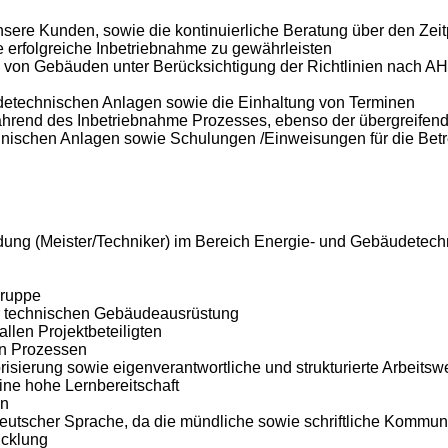
sere Kunden, sowie die kontinuierliche Beratung über den Ze
 erfolgreiche Inbetriebnahme zu gewährleisten
e von Gebäuden unter Berücksichtigung der Richtlinien nach
äudetechnischen Anlagen sowie die Einhaltung von Terminen
n während des Inbetriebnahme Prozesses, ebenso der übergrei
nischen Anlagen sowie Schulungen /Einweisungen für die Bet
ng (Meister/Techniker) im Bereich Energie- und Gebäudetechn
Gruppe
r technischen Gebäudeausrüstung
len Projektbeteiligten
en Prozessen
isierung sowie eigenverantwortliche und strukturierte Arbeits
ine hohe Lernbereitschaft
en
tscher Sprache, da die mündliche sowie schriftliche Kommunika
icklung