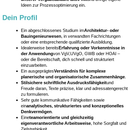
Ideen zur Prozessoptimierung ein.
Dein Profil
Ein abgeschlossenes Studium im
Architektur- oder
Bauingenieurwesen
, in verwandten Fachrichtungen
oder eine entsprechende qualifizierte Ausbildung.
Idealerweise bereits
Erfahrung oder Vorkenntnisse in
der Anwendung
von VgV,
UVgO
, GWB oder HOAI –
oder die Bereitschaft, dich schnell und strukturiert
einzuarbeiten.
Ein ausgeprägtes
Verständnis für komplexe
planerische und organisatorische Zusammenhänge
.
Stilsichere schriftliche Ausdrucksfähigkeit
und
Freude daran, Texte präzise, klar und adressatengerecht
zu formulieren.
Sehr gute kommunikative Fähigkeiten sowie
ein
analytisches, strukturiertes und konzeptionelles
Denkvermögen
.
Eine
teamorientierte und gleichzeitig
eigenverantwortliche Arbeitsweise
, hohe Sorgfalt und
Zielstrebigkeit.