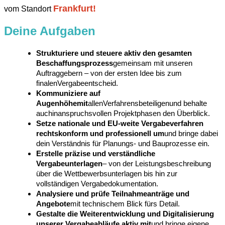
Frankfurt
!
vom Standort
Deine Aufgaben
Strukturiere und steuere aktiv den gesamten
Beschaffungsprozess
gemeinsam mit unseren
Auftraggebern – von der ersten Idee bis zum
finalenVergabeentscheid.
Kommuniziere auf
Augenhöhemit
allenVerfahrensbeteiligenund behalte
auchinanspruchsvollen Projektphasen den Überblick.
Setze nationale und EU-weite Vergabeverfahren
rechtskonform und professionell um
und bringe dabei
dein Verständnis für Planungs- und Bauprozesse ein.
Erstelle präzise und verständliche
Vergabeunterlagen
– von der Leistungsbeschreibung
über die Wettbewerbsunterlagen bis hin zur
vollständigen Vergabedokumentation.
Analysiere und prüfe Teilnahmeanträge und
Angebote
mit technischem Blick fürs Detail.
Gestalte die Weiterentwicklung und Digitalisierung
unserer Vergabeabläufe aktiv mit
und bringe eigene