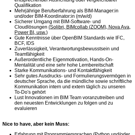
Qualifikation
Mehrjährige Berufserfahrung als BIM-Manager:in
und/oder BIM-Koordinator:in (m/w/d)
Sicherer Umgang mit BIM-Software- und
Cloudlösungen
(Solibri, BIMcollab (ZOOM), Nova Ava,
Power BI, usw.)
Gute Kenntnisse über OpenBIM Standards wie IFC,
BCF, IDS
Zuverlässigkeit, Verantwortungsbewusstsein und
Teamfähigkeit
Außerordentliche Eigenmotivation, Hands-On-
Mentalität und eine sehr hohe Lernbereitschaft
Starke Kommunikations- und Kontaktfähigkeit
Sehr gutes Ausdrucks- und Formulierungsvermögen in
deutscher Sprache, da die mündliche sowie schriftliche
Kommunikation intern und extern täglich zu unseren
To-Do's gehört
Lust Innovationen im BIM Team voranzutreiben und
den neuesten Entwicklungen zu folgen und zu
evaluieren
Nice to have, aber kein Muss:
Erfahrung mit Programmiersprachen (Python und/oder